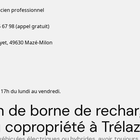
icien professionnel
 67 98 (appel gratuit)
yet, 49630 Mazé-Milon
 17h du lundi au vendredi.
on de borne de recha
 copropriété à Tréla
éhicules électriques ou hybrides, avoir toujours