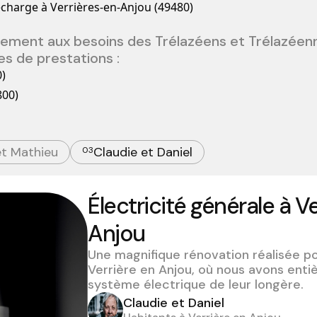
echarge à Verrières-en-Anjou (49480)
tement aux besoins des Trélazéens et Trélazéen
s de prestations :
0)
800)
et Mathieu
Claudie et Daniel
03
Électricité générale à V
Anjou
Une magnifique rénovation réalisée po
Verrière en Anjou, où nous avons enti
système électrique de leur longère.
Claudie et Daniel