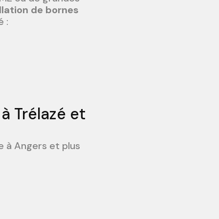
llation de bornes
 :
à Trélazé et
e à Angers et plus