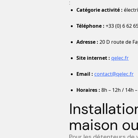
:
Catégorie activité :
électr
Téléphone :
+33 (0) 6 62 65
Adresse :
20 D route de Fa
Site internet :
qelec.fr
Email :
contact@qelec.fr
Horaires :
8h – 12h / 14h –
Installati
maison ou
Pour les détenteurs de v