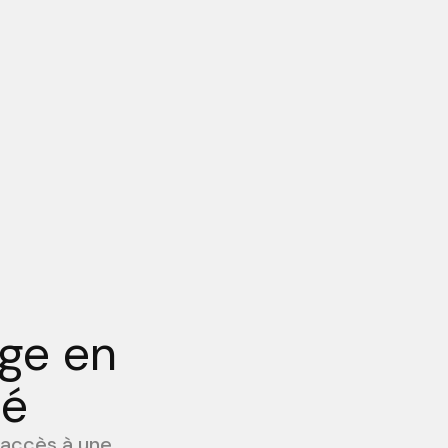
rge en
zé
 accès à une