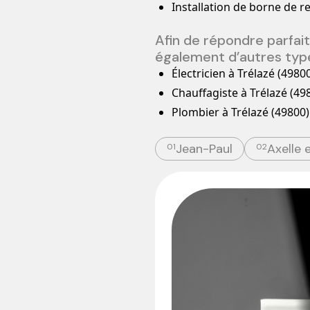
Installation de borne de r
Afin de répondre parfai
également d’autres type
Électricien à Trélazé (4980
Chauffagiste à Trélazé (49
Plombier à Trélazé (49800)
Jean-Paul
Axelle 
01
02