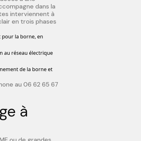
 accompagne dans la
stes interviennent à
lair en trois phases
 pour la borne, en
on au réseau électrique
nnement de la borne et
phone au 06 62 65 67
rge à
 PME ou de grandes