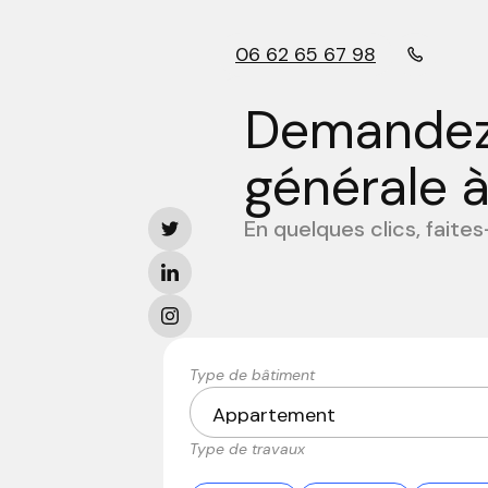
06 62 65 67 98
Demandez 
générale 
En quelques clics, faite
Type de bâtiment
Type de travaux