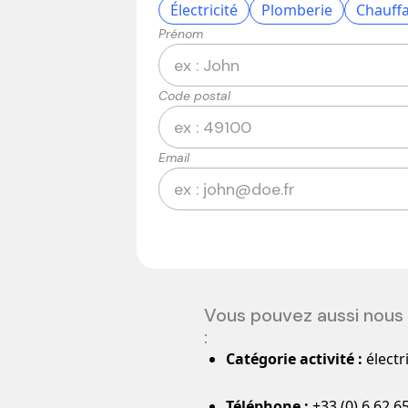
Électricité
Plomberie
Chauff
Prénom
Code postal
Email
Vous pouvez aussi nous 
:
Catégorie activité :
électr
Téléphone :
+33 (0) 6 62 65