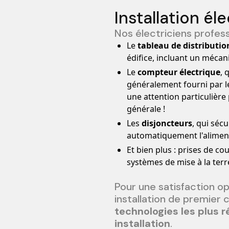
Installation é
Nos électriciens professi
Le
tableau de distributio
édifice, incluant un mécan
Le
compteur électrique
, 
généralement fourni par les
une attention particulière p
générale !
Les
disjoncteurs
, qui séc
automatiquement l'alimenta
Et bien plus : prises de co
systèmes de mise à la terr
Pour une satisfaction op
installation de premier 
technologies les plus r
installation
.