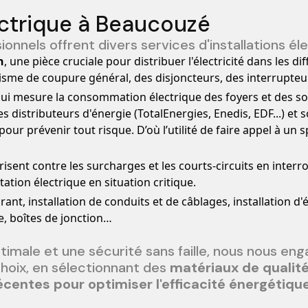
lectrique à Beaucouzé
onnels offrent divers services d'installations éle
n
, une pièce cruciale pour distribuer l'électricité dans les di
isme de coupure général, des disjoncteurs, des interrupteurs
qui mesure la consommation électrique des foyers et des soc
 distributeurs d'énergie (TotalEnergies, Enedis, EDF...) et s
our prévenir tout risque. D’où l’utilité de faire appel à un sp
urisent contre les surcharges et les courts-circuits en inter
tion électrique en situation critique.
urant, installation de conduits et de câblages, installation d'
e, boîtes de jonction…
timale et une sécurité sans faille, nous nous eng
choix, en sélectionnant des
matériaux de qualité
écentes pour optimiser l'efficacité énergétiqu