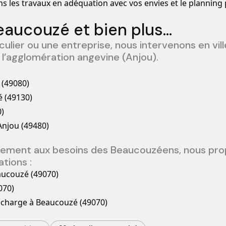
ns les travaux en adéquation avec vos envies et le planning 
Beaucouzé et bien plus…
ulier ou une entreprise, nous intervenons en vill
l’agglomération angevine (Anjou).
 (49080)
é (49130)
0)
-Anjou (49480)
itement aux besoins des Beaucouzéens, nous pr
tions :
aucouzé (49070)
070)
recharge à Beaucouzé (49070)