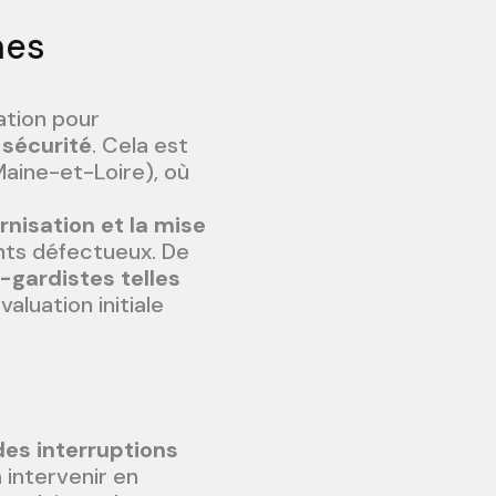
mes
ation pour
 sécurité
. Cela est
Maine-et-Loire), où
nisation et la mise
ts défectueux. De
-gardistes telles
valuation initiale
des interruptions
 intervenir en