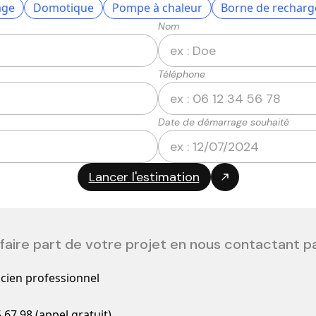
age
Domotique
Pompe à chaleur
Borne de recharg
Nom
Téléphone
Date de démarrage souhaité
faire part de votre projet en nous contactant p
icien professionnel
 67 98 (appel gratuit)